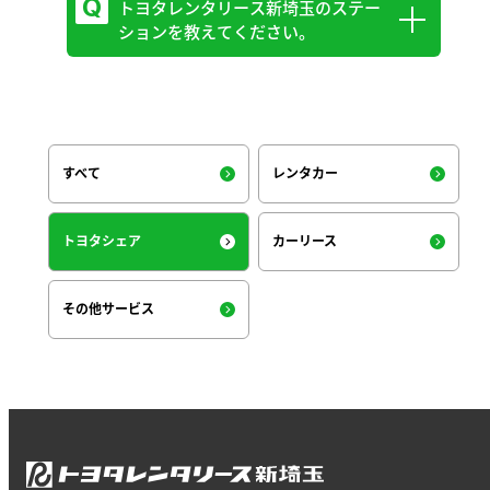
トヨタレンタリース新埼玉のステー
TOYOTA SHAREお問い合わせ窓口
ションを教えてください。
0800-666-2077
受付時間：24時間年中無休 おかけ間違
いにご注意ください。
こちらからご確認ください。
https://toyota-
すべて
レンタカー
rlss.co.jp/toyotashare#staion-title
トヨタシェア
カーリース
その他サービス