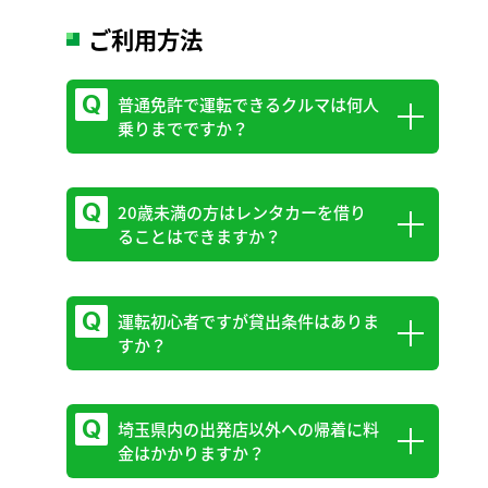
ご利用方法
普通免許で運転できるクルマは何人
乗りまでですか？
20歳未満の方はレンタカーを借り
乗車定員10人までです。
ることはできますか？
ただし、車種や免許の取得時期によって以
下の制限がございます。
BUSクラス： 中型免許または大型免許が
運転初心者ですが貸出条件はありま
親権者の同意が必要となります。
すか？
必要です。トラック（Tクラス）： 現行の
ご予約時、または来店時に親権者にお電話
普通免許制度（準中型免許創設後）に基づ
にて、ご確認させていただきます。
き、一部の車種は運転できない場合がござ
埼玉県内の出発店以外への帰着に料
貸出条件は特にございません。
います。
金はかかりますか？
ただし、未成年者の方は、保護者の同意が
お客様の免許証で運転可能かどうか、詳し