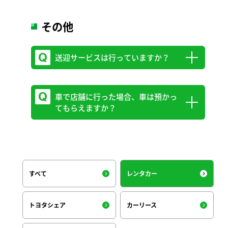
※2台目以降は割引対象外となります。
LINE公式アカウント特典がございます。
その他
トヨタレンタリース新埼玉のLINEアカウ
ントを “友だち登録” するとポイントが付
送迎サービスは行っていますか？
与され、5ポイント貯めると1,000円分のレ
ンタカークーポンが発行されます。
車で店舗に行った場合、車は預かっ
送迎サービスは大宮西口駅前店のみ行って
てもらえますか？
おります。ご利用には事前予約が必要で
す。
一部店舗にて実施していますが、繁忙期な
ど都合によりご希望に添えない場合もあり
すべて
レンタカー
ます。事前に店舗へお問い合わせくださ
い。お預かりの場合は同意書にサインをい
トヨタシェア
カーリース
ただきます。