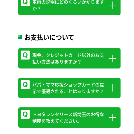
お支払はクレジットカードのみです
車両の説明にどのくらいかかります
キャンピングカーの貸出は、トヨタレンタ
か？
リース新埼玉 会社規定により、準中型免
※武蔵浦和駅前店・春日部店では
許取得3年以上の方に限らせていただきま
貸渡ができません。
す。
初めての方は、書類の手続きや車両の説明
お支払いについて
等で60分程度お時間をいただきます。前日
までにご来店いただくか、事前の車両説明
現金、クレジットカード以外のお支
動画視聴をお願いしております。
払い方法はありますか？
パパ・ママ応援ショップカードの提
トヨタレンタリース新埼玉ではPayPayで
示で優遇されることはありますか？
のお支払いも可能です。
ただし、運転免許証のほかに本人確認をす
ることができる書類の提示が必要です。
トヨタレンタリース新埼玉のお得な
パパ・ママ応援ショップカードのご提示で
制度を教えてください。
チャイルドシート(ジュニアシート・ベビ
ーシート含む)1台まで税込550円割引