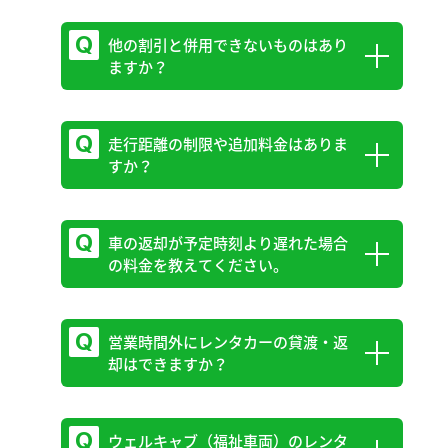
必要になります。※一部車種（GRヤリス
くは[免許区分表]をご参照ください。
等）は除く。
他の割引と併用できないものはあり
2023年7月1日ご予約受付分より、「同一
ますか？
初心者マーク（無料）は店舗に数点用意し
府県内」のワンウェイ料金も有料になりま
免許区分表
ております。
す。
設定エリアや料金詳細については以下の
走行距離の制限や追加料金はありま
パパママ応援カード、福祉割引、JAF会員
免許区分について
すか？
PDFをご確認ください。
割引、リロクラブ会員割引、他割引サービ
普通免許・中型免許は、法改正（2007年・2017
スと併用することはできませんので、予め
埼玉ワンウェイエリア料金表
年）により、取得した時期によって運転できる
ご了承ください。※詳しくは店舗スタッフ
車の返却が予定時刻より遅れた場合
「車両総重量」や「最大積載量」が異なります。
走行距離の制限や、走行距離に応じての追
の料金を教えてください。
にお問い合わせください。
お手持ちの免許証の「交付年月日」と「免許の
加料金はありません。
条件」欄をご確認ください。
営業時間外にレンタカーの貸渡・返
超過時間に対する追加料金をお支払いいた
却はできますか？
だきます。
※ご連絡なく延長した際、所定の別途違約
料金をお申受けますのでご注意ください。
ウェルキャブ（福祉車両）のレンタ
営業時間外の貸渡・返却はできません。