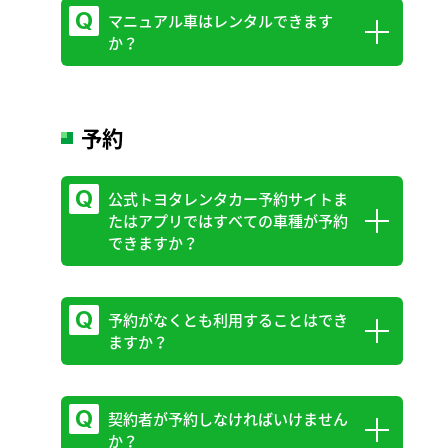
い。なお、スタッドレスタイヤのオプショ
装備車種や台数に限りがございますので、
マニュアル車はレンタルできます
86、GRヤリス、ヤリス、T2（2ｔ標準ト
ンは有料となります。
か？
予めお問い合わせ下さい。
ラック）、積載車にマニュアルの取り扱い
オプション料金はこちらをご確認くださ
※天候によっては、ノーマルタイヤでのご
がございます。
い。
出発をご遠慮いただく場合がございますの
マニュアル車につきましては、店舗により
予約
オプション料金
で、あらかじめご了承ください。
保有状況が異なります。
※「スタッドレスタイヤ」には数に限りが
以下のトヨタレンタカー予約センター、ま
公式トヨタレンタカー予約サイトま
ございます。直前での変更・追加はできか
たはご利用店舗にお電話にてお問合わせの
たはアプリではすべての車種が予約
ねますので、事前のご予約をお願いいたし
できますか？
うえ、お申込みください。なお、公式サイ
ます。
トからの予約の場合、車両条件選択で
※「スタッドレスタイヤ」装着車種や詳細
「MT」を選択してください。
予約がなくとも利用することはでき
につきましては、ご利用店舗までお問い合
店舗によっては取扱いのない場合もござい
新埼玉予約センター：
0120-209-100
（9：
ますか？
わせください。
ます。
00～18：00）
また、トラックなど公式トヨタレンタカー
予約サイトに掲載のない車種をご希望の場
契約者が予約しなければいけません
予約がなくともご利用いただくくことは可
か？
合は、新埼玉予約センターまたはご利用店