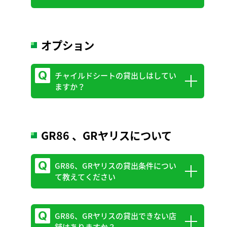
能です。
舗へお電話にてお問合わせください。
ただし、ご予約が優先となりますので、予
新埼玉予約センター：
0120-209-100
（9：
約状況によりご希望の車種や車の在庫がな
トヨタレンタカー貸渡約款上では、ご予約
オプション
00～18：00）
い場合がございます。
は借受人（契約者）のお名前で受け付けて
Webもしくはお電話での早めのご予約をお
います。
チャイルドシートの貸出しはしてい
すすめします。
なお、Web決済をご利用いただく場合、予
ますか？
約者と借受人、クレジットカード名義人も
同一人物の必要があります。
有料にてチャイルドシートをご用意してお
GR86 、GRヤリスについて
ります。ご予約時にお申出ください。
チャイルドシートの種類・料金については
GR86、GRヤリスの貸出条件につい
公式サイトの「オプション装備」をご確認
て教えてください
ください。
GR86、GRヤリスの貸出できない店