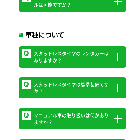
ルは可能ですか？
営業時間外はトヨタシェアのご利用をおス
スメしております。
お電話、または公式サイトでのご予約が可
車種について
能です。
公式サイトのご予約は、公式サイトの「ウ
スタッドレスタイヤのレンタカーは
ェルキャブ（福祉車両）」からお手続きく
ありますか？
ださい。
なお、詳しい仕様や取扱い車種は店舗によ
スタッドレスタイヤは標準装備です
冬季（10月初旬から3月下旬）にはスタッ
って異なります。
か？
ドレスタイヤ装着車を一部車両にてご用意
以下のトヨタレンタカー予約センターウェ
しております。スタッドレスタイヤをご希
ルキャブ専用ダイヤル、またはご利用店舗
望の場合は、ご予約時に、必ず「スタッド
にお電話でご確認ください。
マニュアル車の取り扱いは何があり
申し訳ございませんが、冬期のスタッドレ
ますか？
レスタイヤ」オプションをご選択いただく
トヨタレンタカー予約センターウェルキャ
スタイヤは標準装備ではありません。オプ
か、またはスタッフへお申し付けくださ
ブ専用ダイヤル：
0800-7000-294
ションとして承っております。