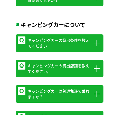
舗はありますか？
貸出条件は次の通りです。
サーキット走行など競技で使用しない
武蔵浦和駅前店と春日部店では貸出ができ
キャンピングカーについて
こと
ません。
車両改造、分解等をしないこと
普通自動車（マニュアル）免許 免許
キャンピングカーの貸出条件を教え
てください
取得3年以上の方の運転に限る
契約者の運転に限る（ただし、他運転
者の事前申し出があった場合は除く）
キャンピングカーの貸出店舗を教え
貸出条件は次の通りです。
交通法規を遵守し、安全運転を心がけ
てください。
・お支払いはクレジットカーに限ります。
ること
・貸出店舗は与野店、新所沢店、北越谷駅
その他事項については、トヨタレンタ
前店に限ります。（乗り捨て不可）
キャンピングカーは普通免許で乗れ
貸出店舗は与野店、新所沢店、北越谷駅前
カー貸渡約款の定めるところとする
ますか？
・安心Wプランはご利用できません。
店に限ります。（乗り捨て不可）
燃料給油は、ハイオク（プレミアム）
・準中型免許以上取得3年以上のお客様の
ガソリンを給油すること
運転に限ります。