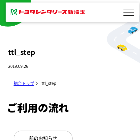
内
容
を
ス
キ
ttl_step
ッ
プ
2019.09.26
総合トップ
ttl_step
前のお知らせ