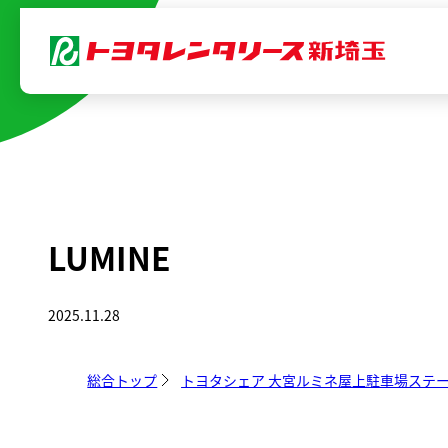
内
容
を
ス
キ
ッ
プ
LUMINE
2025.11.28
総合トップ
トヨタシェア 大宮ルミネ屋上駐車場ステ