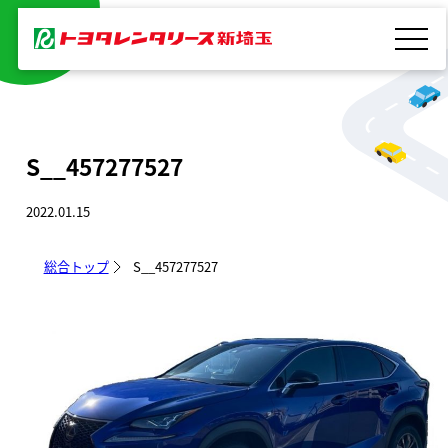
内
容
を
ス
キ
S__457277527
ッ
プ
2022.01.15
総合トップ
S__457277527