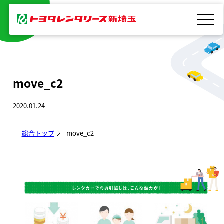
内
容
を
ス
キ
move_c2
ッ
プ
2020.01.24
総合トップ
move_c2