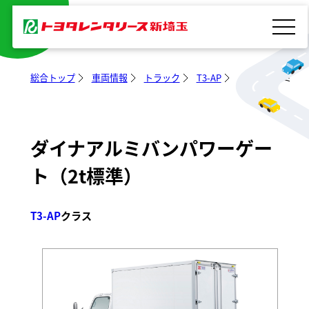
レンタカー
内
容
を
ス
総合トップ
車両情報
トラック
T3-AP
ダイナアルミバン
キ
ッ
プ
ダイナアルミバンパワーゲー
ト（2t標準）
T3-AP
クラス