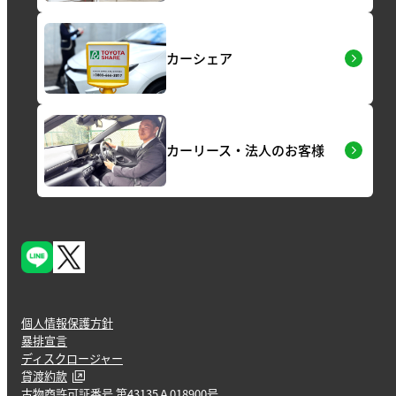
カーシェア
カーリース・法人のお客様
個人情報保護方針
暴排宣言
ディスクロージャー
貸渡約款
古物商許可証番号 第43135Ａ018900号