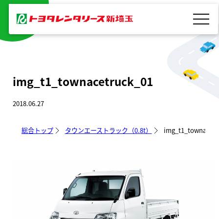
内
容
を
ス
キ
img_t1_townacetruck_01
ッ
プ
2018.06.27
総合トップ
タウンエーストラック（0.8t）
img_t1_townacetr