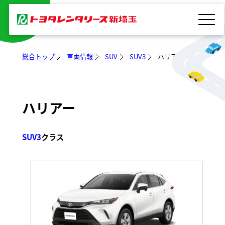
レンタカー
内
容
を
ス
総合トップ
車両情報
SUV
SUV3
ハリアー
キ
ッ
プ
ハリアー
SUV3
クラス