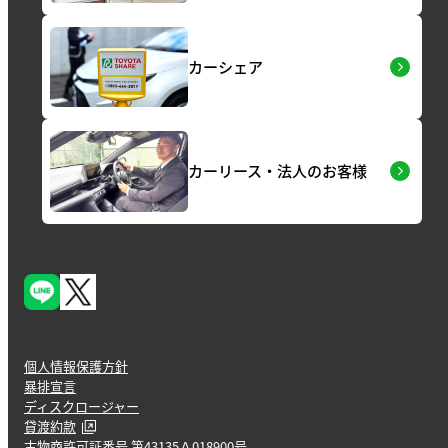
カーシェア
カーリース・法人のお客様
個人情報保護方針
暴排宣言
ディスクロージャー
貸渡約款
古物商許可証番号 第43135Ａ018900号