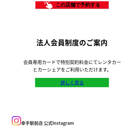
出発をご遠慮いただく場合がございますの
い。お預かりの場合は同意書にサインをい
「車両総重量」や「最大積載量」が異なります。
この店舗で予約する
で、あらかじめご了承ください。
ただきます。
お手持ちの免許証の「交付年月日」と「免許の
※「スタッドレスタイヤ」には数に限りが
条件」欄をご確認ください。
ございます。直前での変更・追加はできか
ねますので、事前のご予約をお願いいたし
法人会員制度のご案内
ます。
※「スタッドレスタイヤ」装着車種や詳細
会員専用カードで特別契約料金にてレンタカー
につきましては、ご利用店舗までお問い合
とカーシェアをご利用いただけます。
わせください。
詳しく見る
幸手駅前店
公式Instagram