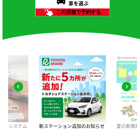
車を選ぶ
この店舗で予約する
インシステム
新ステーション追加のお知らせ
夏の断車離