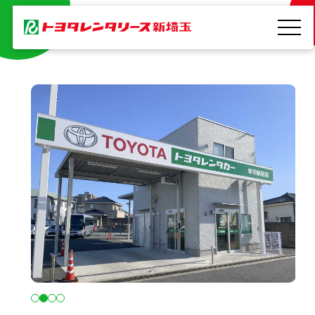
レンタカー
内
容
を
ス
キ
ッ
プ