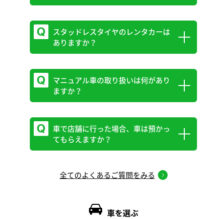
ただし、車種や免許の取得時期によって以
下の制限がございます。
BUSクラス： 中型免許または大型免許が
スタッドレスタイヤのレンタカーは
親権者の同意が必要となります。
ありますか？
必要です。トラック（Tクラス）： 現行の
ご予約時、または来店時に親権者にお電話
普通免許制度（準中型免許創設後）に基づ
にて、ご確認させていただきます。
き、一部の車種は運転できない場合がござ
マニュアル車の取り扱いは何があり
冬季（10月初旬から3月下旬）にはスタッ
います。
ますか？
ドレスタイヤ装着車を一部車両にてご用意
お客様の免許証で運転可能かどうか、詳し
しております。スタッドレスタイヤをご希
くは[免許区分表]をご参照ください。
望の場合は、ご予約時に、必ず「スタッド
車で店舗に行った場合、車は預かっ
86、GRヤリス、ヤリス、T2（2ｔ標準ト
てもらえますか？
レスタイヤ」オプションをご選択いただく
ラック）、積載車にマニュアルの取り扱い
免許区分表
か、またはスタッフへお申し付けくださ
がございます。
い。なお、スタッドレスタイヤのオプショ
全てのよくあるご質問をみる
一部店舗にて実施していますが、繁忙期な
免許区分について
ンは有料となります。
ど都合によりご希望に添えない場合もあり
普通免許・中型免許は、法改正（2007年・2017
※天候によっては、ノーマルタイヤでのご
ます。事前に店舗へお問い合わせくださ
車を選ぶ
年）により、取得した時期によって運転できる