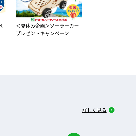
＜夏休み企画＞ソーラーカー
無事故でチャレンジ！
ペ
プレゼントキャンペーン
の大抽選会
詳しく見る