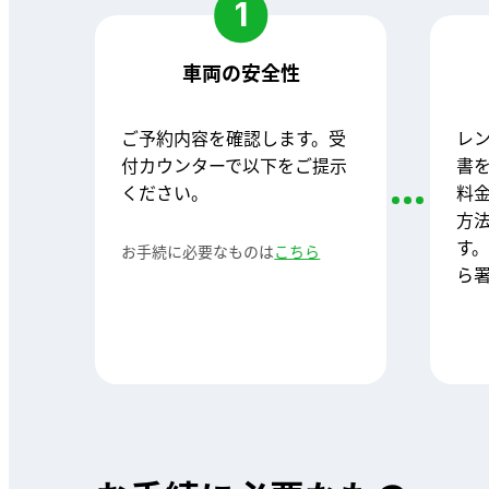
1
車両の安全性
ご予約内容を確認します。受
レ
付カウンターで以下をご提示
書
ください。
料
方
す
お手続に必要なものは
こちら
ら