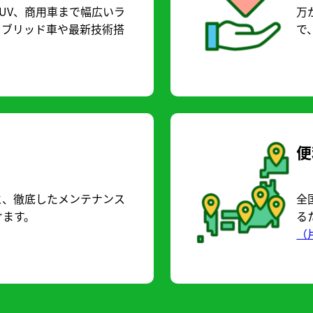
UV、商用車まで幅広いラ
万
イブリッド車や最新技術搭
で
便
と、徹底したメンテナンス
全
けます。
る
（