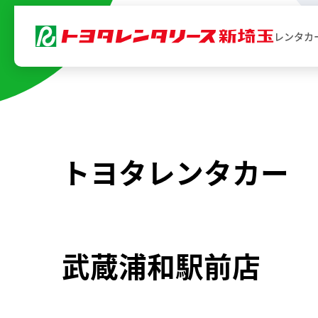
内
レンタカ
容
を
ス
キ
ッ
プ
トヨタレンタカー
武蔵浦和駅前店