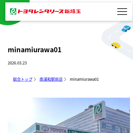
内
容
を
ス
キ
minamiurawa01
ッ
プ
2026.03.23
総合トップ
南浦和駅前店
minamiurawa01