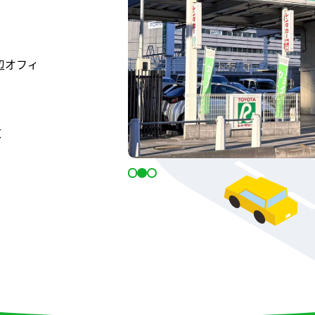
辺オフィ
敷