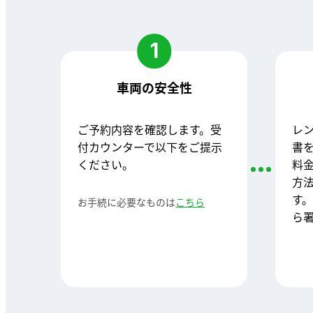
1
車両の安全性
ご予約内容を確認します。受
レ
付カウンターで以下をご提示
書
ください。
料
方
す
お手続に必要なものは
こちら
ら