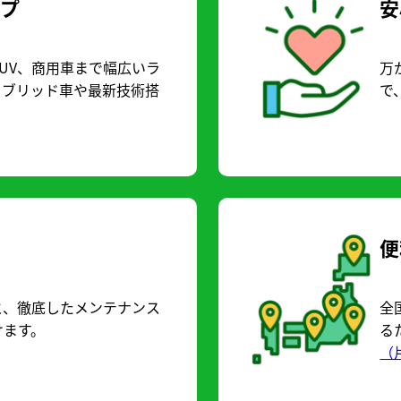
ップ
安
UV、商用車まで幅広いラ
万
イブリッド車や最新技術搭
で
便
と、徹底したメンテナンス
全
けます。
る
（