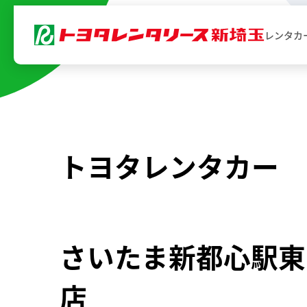
内
レンタカ
容
を
ス
キ
ッ
プ
トヨタレンタカー
さいたま新都心駅東
店