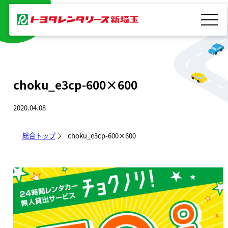
内
容
を
ス
キ
choku_e3cp-600×600
ッ
プ
2020.04.08
総合トップ
choku_e3cp-600×600