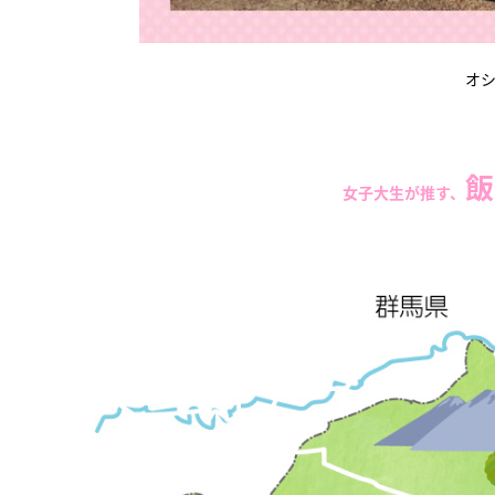
オ
飯
女子大生が推す、