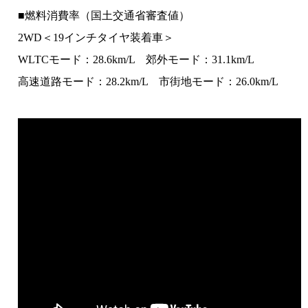
■燃料消費率（国土交通省審査値）
2WD＜19インチタイヤ装着車＞
WLTCモード：28.6km/L 郊外モード：31.1km/L
高速道路モード：28.2km/L 市街地モード：26.0km/L