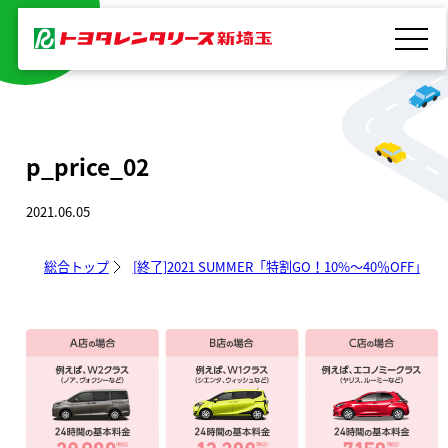
内
容
を
ス
キ
p_price_02
ッ
プ
2021.06.05
総合トップ
[終了]2021 SUMMER「特割GO！10%～40％OFF」