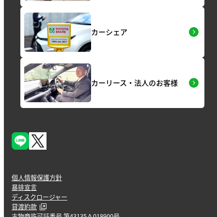
カーシェア
カーリース・法人のお客様
個人情報保護方針
暴排宣言
ディスクロージャー
貸渡約款
古物商許可証番号 第43135Ａ018900号