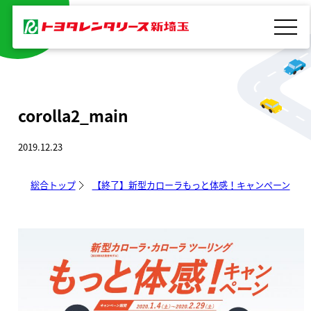
内
容
を
ス
キ
corolla2_main
ッ
プ
2019.12.23
総合トップ
【終了】新型カローラもっと体感！キャンペーン