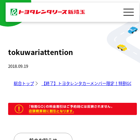
内
容
を
ス
キ
tokuwariattention
ッ
プ
2018.09.19
総合トップ
【終了】トヨタレンタカーメンバー限定！特割GO!