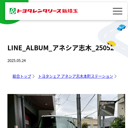
内
容
を
ス
キ
LINE_ALBUM_アネシア志木_250524_4
ッ
プ
2025.05.24
総合トップ
トヨタシェア アネシア志木本町ステーション
LIN