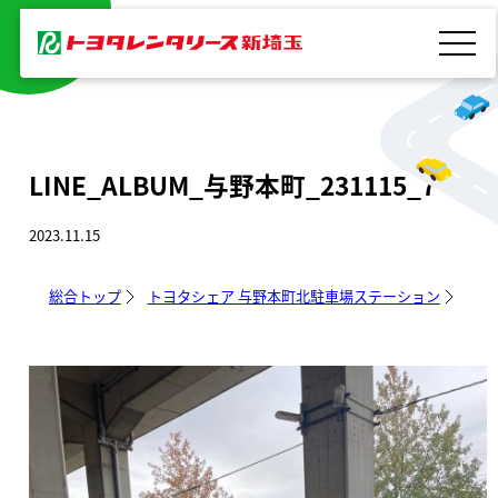
内
容
を
ス
キ
LINE_ALBUM_与野本町_231115_7
ッ
プ
2023.11.15
総合トップ
トヨタシェア 与野本町北駐車場ステーション
LIN