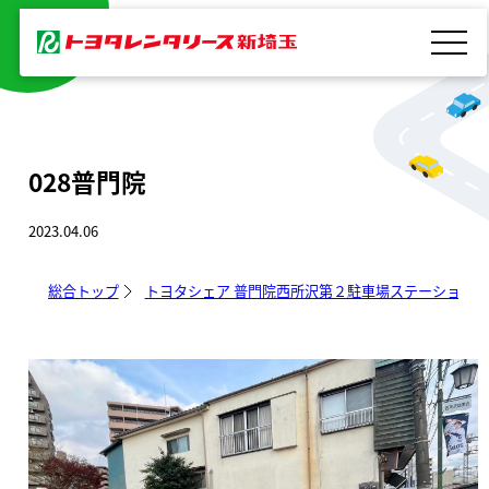
内
容
を
ス
キ
028普門院
ッ
プ
2023.04.06
総合トップ
トヨタシェア 普門院西所沢第２駐車場ステーション