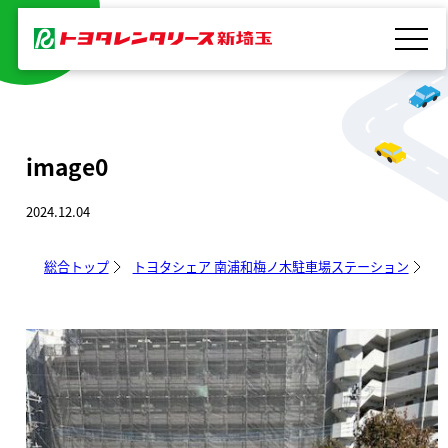
内
容
を
ス
キ
image0
ッ
プ
2024.12.04
総合トップ
トヨタシェア 南浦和梅ノ木駐車場ステーション
im