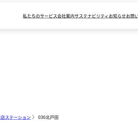
私たちのサービス
会社案内
サステナビリティ
お知らせ
お問
前店ステーション
036北戸田