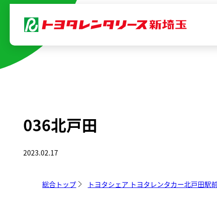
内
容
を
ス
キ
ッ
プ
036北戸田
2023.02.17
総合トップ
トヨタシェア トヨタレンタカー北戸田駅