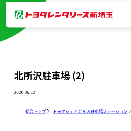
内
容
を
ス
キ
ッ
プ
北所沢駐車場 (2)
2026.06.22
総合トップ
トヨタシェア 北所沢駐車場ステーション