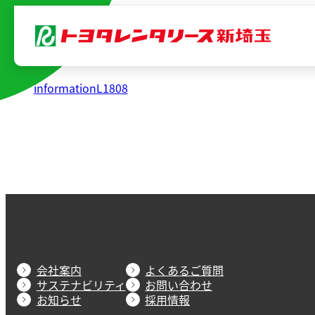
内
容
を
ス
informationL1808
キ
ッ
プ
会社案内
よくあるご質問
サステナビリティ
お問い合わせ
お知らせ
採用情報