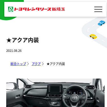
内
容
を
ス
キ
★アクア内装
ッ
プ
2021.08.26
総合トップ
アクア
★アクア内装