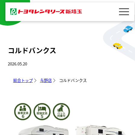
内
容
を
ス
キ
コルドバンクス
ッ
プ
2026.05.20
総合トップ
与野店
コルドバンクス