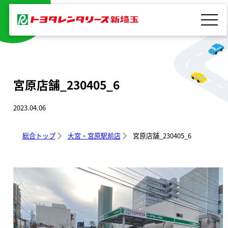
内
容
を
ス
キ
宮原店舗_230405_6
ッ
プ
2023.04.06
総合トップ
大宮・宮原駅前店
宮原店舗_230405_6