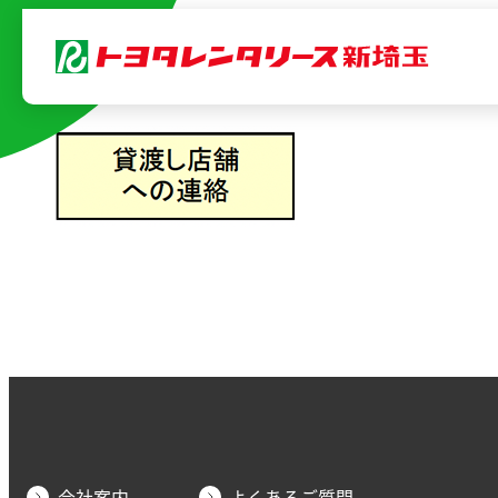
内
容
を
ス
キ
ッ
プ
会社案内
よくあるご質問