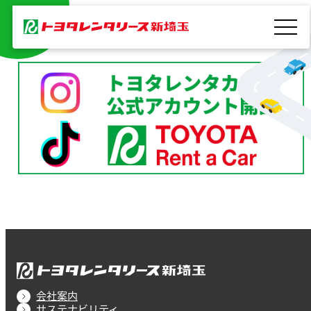
内
容
を
ス
キ
ッ
プ
会社案内
サステナビリティ