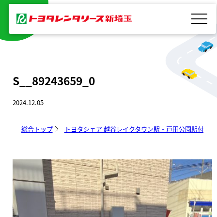
内
容
を
ス
キ
S__89243659_0
ッ
プ
2024.12.05
総合トップ
トヨタシェア 越谷レイクタウン駅・戸田公園駅付近