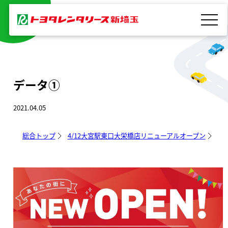
内
容
を
ス
キ
データ①
ッ
プ
2021.04.05
総合トップ
4/12大宮駅東口大栄橋店リニューアルオープン
デ