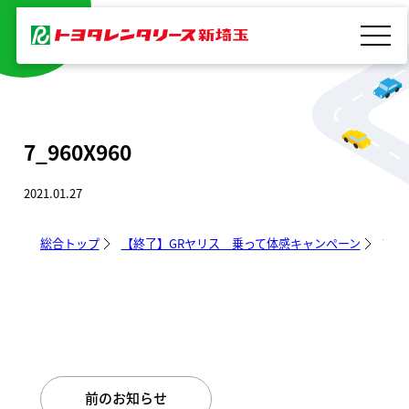
内
容
を
ス
キ
7_960X960
ッ
プ
2021.01.27
総合トップ
【終了】GRヤリス 乗って体感キャンペーン
7_96
前のお知らせ