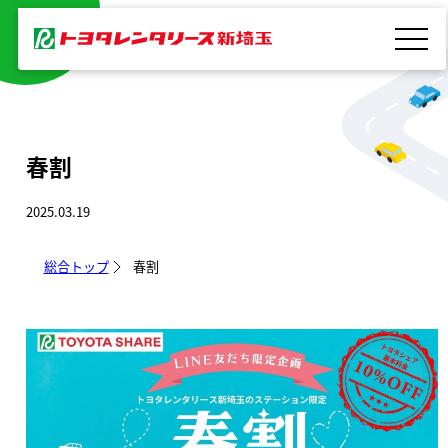
内
容
を
ス
キ
春割
ッ
プ
2025.03.19
総合トップ
春割