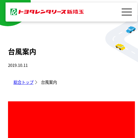
内
容
を
ス
キ
台風案内
ッ
プ
2019.10.11
総合トップ
台風案内